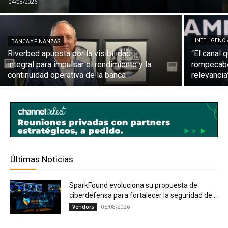
04/08/2026
INTELIGENCI
BANCA Y FINANZAS
Riverbed apuesta por la visibilidad
“El canal 
integral para impulsar el rendimiento y la
rompecabe
continuidad operativa de la banca
relevancia
Últimas Noticias
SparkFound evoluciona su propuesta de
ciberdefensa para fortalecer la seguridad de...
05/08/2026
Vendors