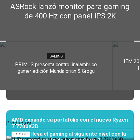
ASRock lanzó monitor para gaming
de 400 Hz con panel IPS 2K
GAMING
IEM 202
PRIMUS presenta control inalámbrico
P
gamer edición Mandalorian & Grogu
AMD expande su portafolio con el nuevo Ryzen
Productos
7 7700X3D
Lenovo lleva el gaming al siguiente nivel con la
16/07/2026
Hardware