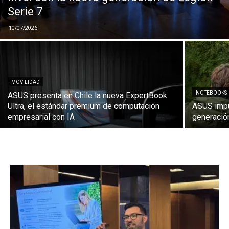
Serie 7
10/07/2026
MOVILIDAD
NOTEBOOKS
ASUS presenta en Chile la nueva ExpertBook
Ultra, el estándar premium de computación
ASUS impu
empresarial con IA
generació