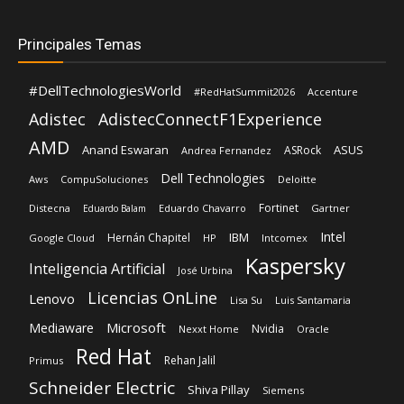
Adistec
AdistecConnectF1Experience
AMD
Anand Eswaran
ASUS
ASRock
Andrea Fernandez
Dell Technologies
Aws
CompuSoluciones
Deloitte
Fortinet
Distecna
Eduardo Chavarro
Gartner
Eduardo Balam
Intel
IBM
Hernán Chapitel
Google Cloud
HP
Intcomex
Kaspersky
Inteligencia Artificial
José Urbina
Licencias OnLine
Lenovo
Lisa Su
Luis Santamaria
Microsoft
Mediaware
Nvidia
Nexxt Home
Oracle
Red Hat
Rehan Jalil
Primus
Schneider Electric
Shiva Pillay
Siemens
TD Synnex
SonicWall
Siemens Realize LIVE
Sophos
Veeam
VeeamON26
Vertiv