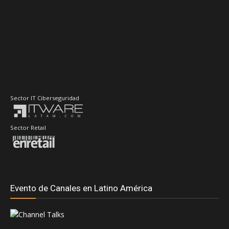
Sector IT Ciberseguridad
Sector Retail
Evento de Canales en Latino América
Principales Temas
#DellTechnologiesWorld
#RedHatSummit2026
Accenture