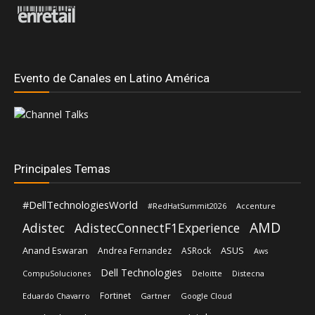
Principales Temas
#DellTechnologiesWorld
#RedHatSummit2026
Accenture
AMD
Adistec
AdistecConnectF1Experience
Anand Eswaran
ASUS
Andrea Fernandez
ASRock
Aws
Dell Technologies
CompuSoluciones
Deloitte
Distecna
Fortinet
Eduardo Chavarro
Gartner
Google Cloud
Intel
IBM
Hernán Chapitel
HP
Intcomex
Kaspersky
Inteligencia Artificial
José Urbina
Licencias OnLine
Lenovo
Lisa Su
Luis Santamaria
Microsoft
Mediaware
Nvidia
Nexxt Home
Oracle