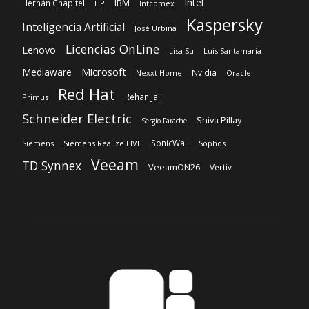
Red Hat
Rehan Jalil
Primus
Schneider Electric
Shiva Pillay
Sergio Farache
SonicWall
Siemens
Siemens Realize LIVE
Sophos
Veeam
TD Synnex
VeeamON26
Vertiv