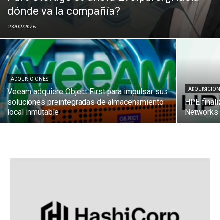
dónde va la compañía?
23/02/2026
ADQUISICIONES
ADQUISICION
Veeam adquiere Object First para impulsar sus
soluciones preintegradas de almacenamiento
HPE finali
local inmutable
Networks