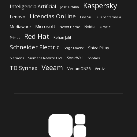
Kaspersky
Inteligencia Artificial
José Urbina
Licencias OnLine
Lenovo
Lisa Su
Luis Santamaria
Microsoft
Mediaware
Nvidia
Nexxt Home
Oracle
Red Hat
Rehan Jalil
Primus
Schneider Electric
Shiva Pillay
Sergio Farache
SonicWall
Siemens
Siemens Realize LIVE
Sophos
Veeam
TD Synnex
VeeamON26
Vertiv