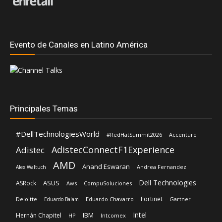
Evento de Canales en Latino América
Principales Temas
#DellTechnologiesWorld
#RedHatSummit2026
Accenture
AdistecConnectF1Experience
Adistec
AMD
Anand Eswaran
Andrea Fernandez
Alex Waltuch
Dell Technologies
ASUS
ASRock
Aws
CompuSoluciones
Fortinet
Deloitte
Eduardo Chavarro
Gartner
Eduardo Balam
Intel
IBM
Hernán Chapitel
HP
Intcomex