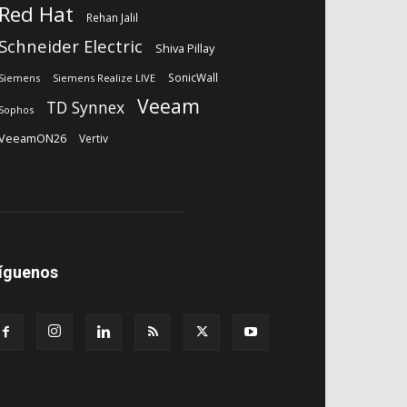
Red Hat
Rehan Jalil
Schneider Electric
Shiva Pillay
SonicWall
Siemens
Siemens Realize LIVE
Veeam
TD Synnex
Sophos
VeeamON26
Vertiv
íguenos