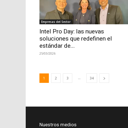
Empresas del Sector
Intel Pro Day: las nuevas
soluciones que redefinen el
estándar de...
25/03/2026
...
1
2
3
34
Nuestros medios