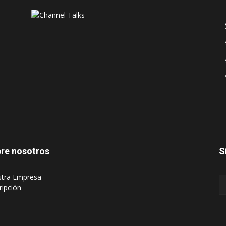
re nosotros
S
stra Empresa
ripción