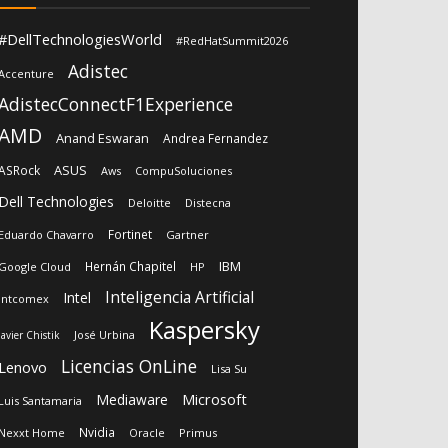
#DellTechnologiesWorld
#RedHatSummit2026
Adistec
Accenture
AdistecConnectF1Experience
AMD
Anand Eswaran
Andrea Fernandez
ASUS
ASRock
Aws
CompuSoluciones
Dell Technologies
Deloitte
Distecna
Fortinet
Eduardo Chavarro
Gartner
IBM
Hernán Chapitel
Google Cloud
HP
Inteligencia Artificial
Intel
Intcomex
Kaspersky
José Urbina
Javier Chistik
Licencias OnLine
Lenovo
Lisa Su
Microsoft
Mediaware
Luis Santamaria
Nvidia
Nexxt Home
Oracle
Primus