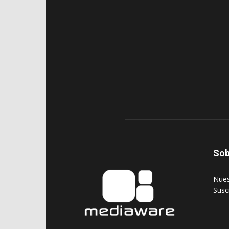
Sob
‎Nue
‎Susc