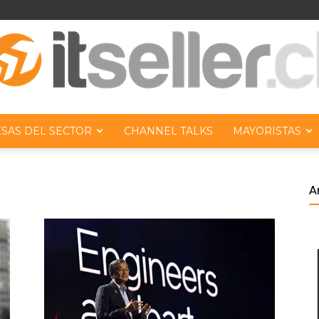
SAS DEL SECTOR
CHANNEL TALKS
MAYORISTAS
ITseller
A
Chile