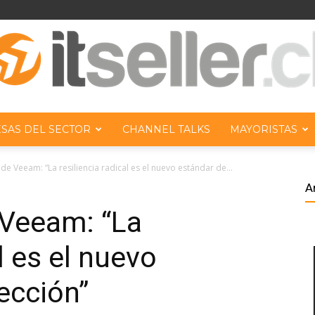
SAS DEL SECTOR
CHANNEL TALKS
MAYORISTAS
ITseller
 de Veeam: “La resiliencia radical es el nuevo estándar de...
A
 Veeam: “La
l es el nuevo
Chile
ección”