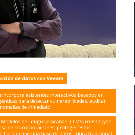
ección de datos con Veeam
incorpora asistentes interactivos basados en
agénticas para detectar vulnerabilidades, auditar
anomalías de inmediato.
 Modelos de Lenguaje Grande (LLMs) constituyen
iosa de las corporaciones; proteger estos
 backup que una base de datos crítica tradicional.