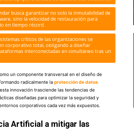
dar busca garantizar no solo la inmutabilidad de
ware
, sino la velocidad de restauración para
io en tiempo récord.
sistemas críticos de las organizaciones se
n corporativo total, obligando a diseñar
plataformas interconectadas en simultáneo tras un
o como un componente transversal en el diseño de
sformando radicalmente la
protección de datos
 esta innovación trasciende las tendencias de
cticas diseñadas para optimizar la seguridad y
entornos corporativos cada vez más expuestos.
a Artificial a mitigar las