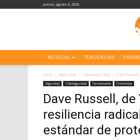
jueves, agosto 6, 2026
NOTICIAS
TENDENCIAS
EMPRE
Inicio
Seguridad
Ciberseguridad
Dave Russell,
Seguridad
Ciberseguridad
Transversales
Entrevistas
Dave Russell, de
resiliencia radica
estándar de prot