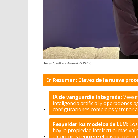
Dave Rusell en VeeamON 2026.
En Resumen: Claves de la nueva prot
IA de vanguardia integrada:
Veeam 
inteligencia artificial y operaciones 
configuraciones complejas y frenar 
Respaldar los modelos de LLM:
Los
hoy la propiedad intelectual más val
algoritmos requiere el mismo rigor de