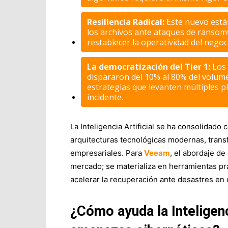
Resiliencia Radical:
Este nuevo están
los archivos ante ataques de
ransom
restablecer la operatividad del negoc
La democratización del Tier 1:
Los 
dispararon del 10% al 80% del volume
estrategias que levanten múltiples 
incidente.
La Inteligencia Artificial se ha consolidad
arquitecturas tecnológicas modernas, tran
empresariales. Para
Veeam
, el abordaje de
mercado; se materializa en herramientas prá
acelerar la
recuperación ante desastres
en 
¿Cómo ayuda la Inteligenci