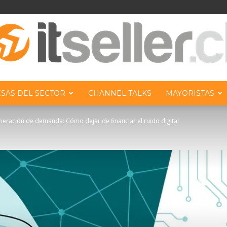
SAS DEL SECTOR
CHANNEL TALKS
MAYORISTAS
ITseller
eneración de demanda: Cómo dejar de financiar el ruido digital
Chile