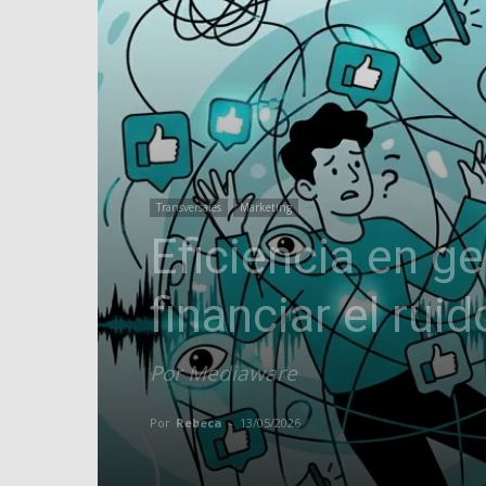
Transversales
Marketing
Eficiencia en 
financiar el ruid
Por Mediaware
Por
Rebeca
-
13/05/2026