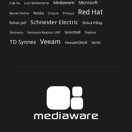
Microsoft
Mediaware
Lisa Su
Luis Santamaria
Red Hat
Nvidia
Nexxt Home
Oracle
Primus
Schneider Electric
Shiva Pillay
Rehan Jalil
SonicWall
Siemens
Siemens Realize LIVE
Sophos
Veeam
TD Synnex
VeeamON26
Vertiv