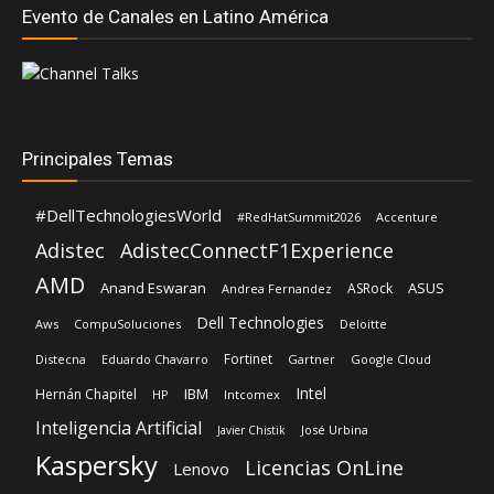
Evento de Canales en Latino América
Principales Temas
#DellTechnologiesWorld
#RedHatSummit2026
Accenture
Adistec
AdistecConnectF1Experience
AMD
Anand Eswaran
ASUS
ASRock
Andrea Fernandez
Dell Technologies
Aws
CompuSoluciones
Deloitte
Fortinet
Distecna
Eduardo Chavarro
Gartner
Google Cloud
Intel
IBM
Hernán Chapitel
HP
Intcomex
Inteligencia Artificial
José Urbina
Javier Chistik
Kaspersky
Licencias OnLine
Lenovo