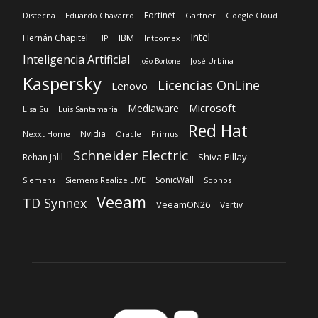
Fortinet
Distecna
Eduardo Chavarro
Gartner
Google Cloud
Intel
IBM
Hernán Chapitel
HP
Intcomex
Inteligencia Artificial
José Urbina
João Bortone
Kaspersky
Licencias OnLine
Lenovo
Microsoft
Mediaware
Lisa Su
Luis Santamaria
Red Hat
Nvidia
Nexxt Home
Oracle
Primus
Schneider Electric
Shiva Pillay
Rehan Jalil
SonicWall
Siemens
Siemens Realize LIVE
Sophos
Veeam
TD Synnex
VeeamON26
Vertiv