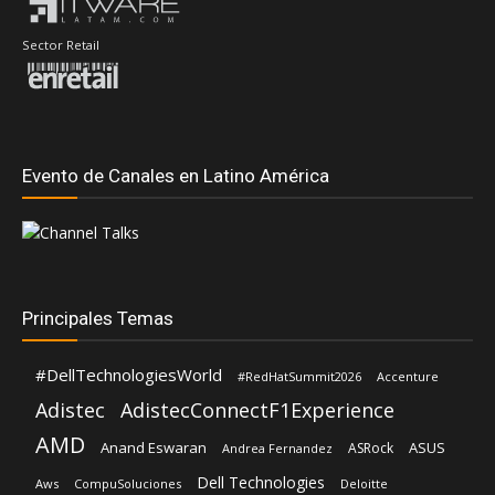
Sector Retail
Evento de Canales en Latino América
Principales Temas
#DellTechnologiesWorld
#RedHatSummit2026
Accenture
Adistec
AdistecConnectF1Experience
AMD
Anand Eswaran
ASUS
ASRock
Andrea Fernandez
Dell Technologies
Aws
CompuSoluciones
Deloitte