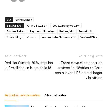
VIA
enfasys.net
ETIQUETAS
Anand Eswaran
Coveware by Veeam
Emilee Tellez
Raymond Umerley
Rehan Jalil
Securiti AI
Shiva Pillay
Veeam
Veeam Data Platform V13
VeeamON26
Artículo anterior
Artículo siguiente
Red Hat Summit 2026: impulsa
Forza eleva el estándar de
la flexibilidad en la era de la IA
protección eléctrica en Chile
con nuevos UPS para el hogar
y la oficina
Artículos relacionados
Más del autor