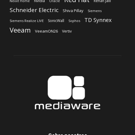
Nvidia
Rehan Jalil
Nexxt Home
Oracle
Schneider Electric
Shiva Pillay
Siemens
TD Synnex
SonicWall
Siemens Realize LIVE
Sophos
Veeam
VeeamON26
Vertiv