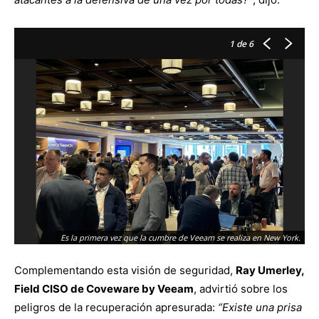
1
de 6
Es la primera vez que la cumbre de Veeam se realiza en New York.
Complementando esta visión de seguridad,
Ray Umerley,
Field CISO de Coveware by Veeam
, advirtió sobre los
peligros de la recuperación apresurada:
“Existe una prisa