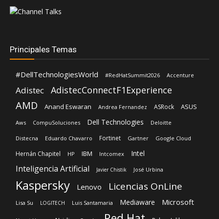
Principales Temas
#DellTechnologiesWorld
#RedHatSummit2026
Accenture
AdistecConnectF1Experience
Adistec
AMD
Anand Eswaran
ASUS
ASRock
Andrea Fernandez
Dell Technologies
Aws
CompuSoluciones
Deloitte
Fortinet
Distecna
Eduardo Chavarro
Gartner
Google Cloud
Intel
IBM
Hernán Chapitel
HP
Intcomex
Inteligencia Artificial
José Urbina
Javier Chistik
Kaspersky
Licencias OnLine
Lenovo
Microsoft
Mediaware
Lisa Su
Luis Santamaria
LOGITECH
Red Hat