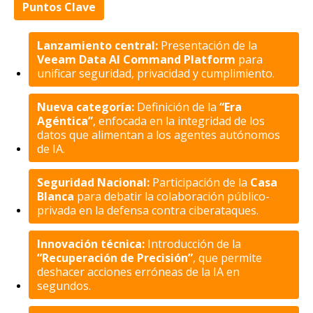
Puntos Clave
Lanzamiento central:
Presentación de la
Veeam Data AI Command Platform
para
unificar seguridad, privacidad y cumplimiento.
Nueva categoría:
Definición de la
“Era
Agéntica”
, enfocada en la integridad de los
datos que alimentan a los agentes autónomos
de IA.
Seguridad Nacional:
Participación de la
Casa
Blanca
para debatir la colaboración público-
privada en la defensa contra ciberataques.
Innovación técnica:
Introducción de la
“Recuperación de Precisión”
, que permite
deshacer acciones erróneas de la IA en
segundos.