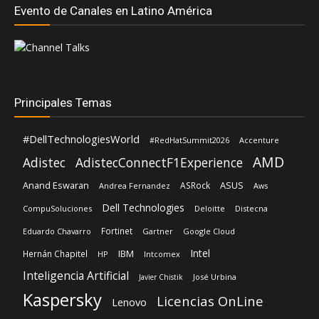
Principales Temas
#DellTechnologiesWorld
#RedHatSummit2026
Accenture
AMD
Adistec
AdistecConnectF1Experience
Anand Eswaran
ASUS
ASRock
Andrea Fernandez
Aws
Dell Technologies
CompuSoluciones
Deloitte
Distecna
Fortinet
Eduardo Chavarro
Gartner
Google Cloud
Intel
IBM
Hernán Chapitel
HP
Intcomex
Inteligencia Artificial
José Urbina
Javier Chistik
Kaspersky
Licencias OnLine
Lenovo
Microsoft
Mediaware
Lisa Su
Luis Santamaria
Red Hat
Nvidia
Nexxt Home
Oracle
Primus
Schneider Electric
Shiva Pillay
Rehan Jalil
Siemens
TD Synnex
SonicWall
Siemens Realize LIVE
Sophos