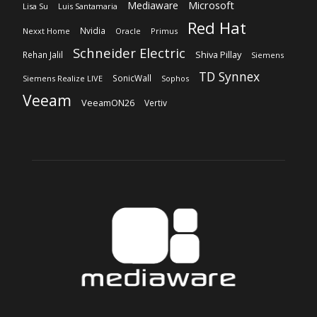
Veeam
VeeamON26
Vertiv
Sobre nosotros
‎Nuestra Empresa
‎Suscripción