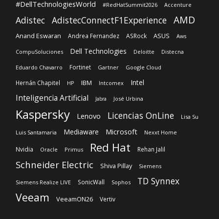
#DellTechnologiesWorld
#RedHatSummit2026
Accenture
AMD
Adistec
AdistecConnectF1Experience
Anand Eswaran
ASUS
Andrea Fernandez
ASRock
Aws
Dell Technologies
CompuSoluciones
Deloitte
Distecna
Fortinet
Eduardo Chavarro
Gartner
Google Cloud
Intel
IBM
Hernán Chapitel
HP
Intcomex
Inteligencia Artificial
José Urbina
Jabra
Kaspersky
Licencias OnLine
Lenovo
Lisa Su
Microsoft
Mediaware
Luis Santamaria
Nexxt Home
Red Hat
Nvidia
Rehan Jalil
Oracle
Primus
Schneider Electric
Shiva Pillay
Siemens
TD Synnex
SonicWall
Siemens Realize LIVE
Sophos
Veeam
VeeamON26
Vertiv