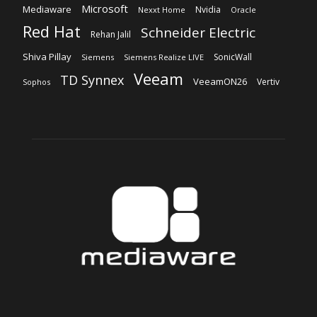
Microsoft
Mediaware
Nvidia
Nexxt Home
Oracle
Red Hat
Schneider Electric
Rehan Jalil
Shiva Pillay
SonicWall
Siemens
Siemens Realize LIVE
Veeam
TD Synnex
VeeamON26
Vertiv
Sophos