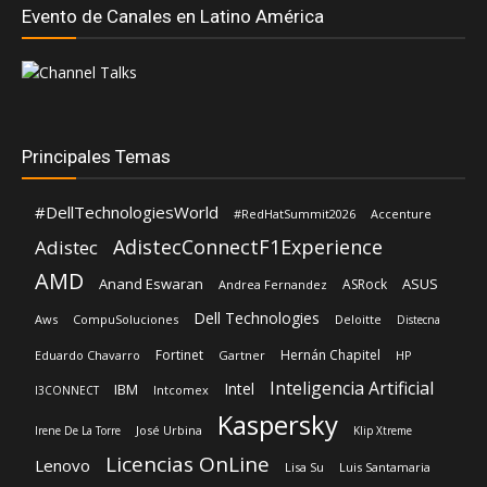
Evento de Canales en Latino América
Principales Temas
#DellTechnologiesWorld
#RedHatSummit2026
Accenture
AdistecConnectF1Experience
Adistec
AMD
Anand Eswaran
ASUS
ASRock
Andrea Fernandez
Dell Technologies
Aws
CompuSoluciones
Deloitte
Distecna
Fortinet
Hernán Chapitel
Eduardo Chavarro
Gartner
HP
Inteligencia Artificial
Intel
IBM
Intcomex
I3CONNECT
Kaspersky
José Urbina
Irene De La Torre
Klip Xtreme
Licencias OnLine
Lenovo
Lisa Su
Luis Santamaria