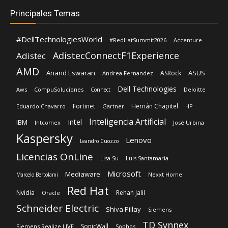
Principales Temas
#DellTechnologiesWorld
#RedHatSummit2026
Accenture
AdistecConnectF1Experience
Adistec
AMD
Anand Eswaran
ASUS
ASRock
Andrea Fernandez
Dell Technologies
Aws
CompuSoluciones
Deloitte
Connect
Fortinet
Hernán Chapitel
Eduardo Chavarro
Gartner
HP
Inteligencia Artificial
Intel
IBM
Intcomex
José Urbina
Kaspersky
Lenovo
Leandro Cuozzo
Licencias OnLine
Lisa Su
Luis Santamaria
Microsoft
Mediaware
Nexxt Home
Marcelo Bertolami
Red Hat
Nvidia
Rehan Jalil
Oracle
Schneider Electric
Shiva Pillay
Siemens
TD Synnex
SonicWall
Siemens Realize LIVE
Sophos