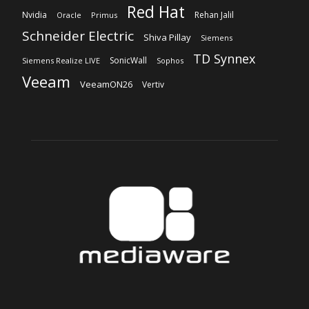
Red Hat
Nvidia
Rehan Jalil
Oracle
Primus
Schneider Electric
Shiva Pillay
Siemens
TD Synnex
SonicWall
Siemens Realize LIVE
Sophos
Veeam
VeeamON26
Vertiv