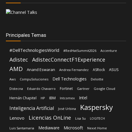
Principales Temas
#DellTechnologiesWorld
#RedHatSummit2026
Accenture
Adistec
AdistecConnectF1Experience
AMD
Anand Eswaran
ASUS
ASRock
Andrea Fernandez
Dell Technologies
Aws
CompuSoluciones
Deloitte
Fortinet
Distecna
Eduardo Chavarro
Gartner
Google Cloud
Intel
IBM
Hernán Chapitel
HP
Intcomex
Kaspersky
Inteligencia Artificial
José Urbina
Licencias OnLine
Lenovo
Lisa Su
LOGITECH
Microsoft
Mediaware
Luis Santamaria
Nexxt Home