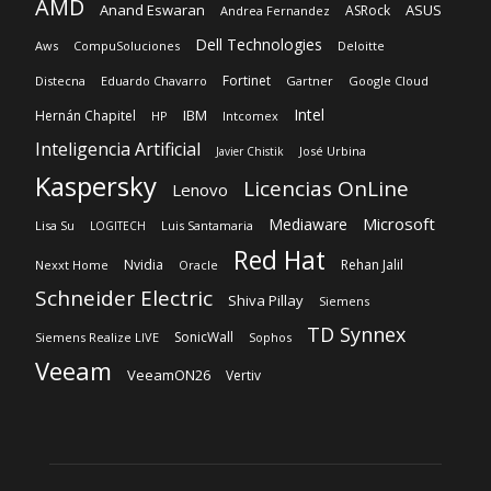
AMD
Anand Eswaran
ASUS
ASRock
Andrea Fernandez
Dell Technologies
Aws
CompuSoluciones
Deloitte
Fortinet
Distecna
Eduardo Chavarro
Gartner
Google Cloud
Intel
IBM
Hernán Chapitel
HP
Intcomex
Inteligencia Artificial
José Urbina
Javier Chistik
Kaspersky
Licencias OnLine
Lenovo
Microsoft
Mediaware
Lisa Su
Luis Santamaria
LOGITECH
Red Hat
Nvidia
Rehan Jalil
Nexxt Home
Oracle
Schneider Electric
Shiva Pillay
Siemens
TD Synnex
SonicWall
Siemens Realize LIVE
Sophos
Veeam
VeeamON26
Vertiv