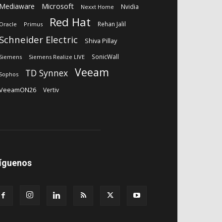
Microsoft
Mediaware
Nvidia
Nexxt Home
Red Hat
Rehan Jalil
Oracle
Primus
Schneider Electric
Shiva Pillay
SonicWall
Siemens
Siemens Realize LIVE
Veeam
TD Synnex
Sophos
VeeamON26
Vertiv
íguenos