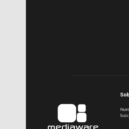
Sob
‎Nue
‎Susc