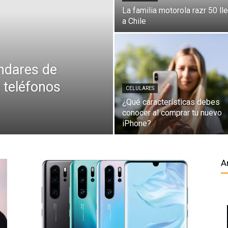
La familia motorola razr 50 ll
a Chile
ándares de
 teléfonos
CELULARES
¿Qué características debes
conocer al comprar tu nuevo
iPhone?
A