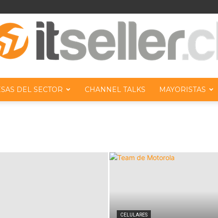
SAS DEL SECTOR
CHANNEL TALKS
MAYORISTAS
ITseller
Chile
CELULARES