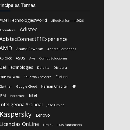
rincipales Temas
#DellTechnologiesWorld
#RedHatSummit2026
Adistec
Accenture
AdistecConnectF1Experience
AMD
Anand Eswaran
Andrea Fernandez
ASUS
ASRock
Aws
CompuSoluciones
Dell Technologies
Deloitte
Distecna
Fortinet
Eduardo Chavarro
Eduardo Balam
Hernán Chapitel
Gartner
Google Cloud
HP
Intel
IBM
Intcomex
Inteligencia Artificial
José Urbina
Kaspersky
Lenovo
Licencias OnLine
Lisa Su
Luis Santamaria