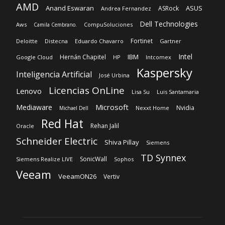
AMD
Anand Eswaran
ASUS
ASRock
Andrea Fernandez
Dell Technologies
Aws
CompuSoluciones
Camila Cembrano.
Fortinet
Deloitte
Distecna
Eduardo Chavarro
Gartner
Intel
IBM
Hernán Chapitel
Google Cloud
HP
Intcomex
Kaspersky
Inteligencia Artificial
José Urbina
Licencias OnLine
Lenovo
Lisa Su
Luis Santamaria
Microsoft
Mediaware
Nvidia
Nexxt Home
Michael Dell
Red Hat
Rehan Jalil
Oracle
Schneider Electric
Shiva Pillay
Siemens
TD Synnex
SonicWall
Siemens Realize LIVE
Sophos
Veeam
VeeamON26
Vertiv