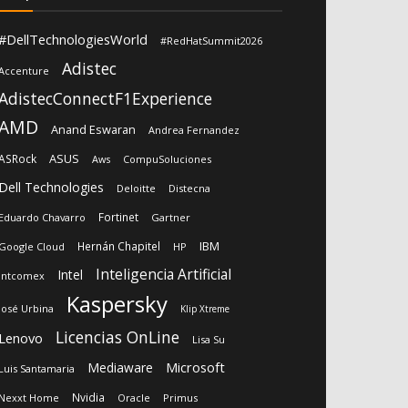
#DellTechnologiesWorld
#RedHatSummit2026
Adistec
Accenture
AdistecConnectF1Experience
AMD
Anand Eswaran
Andrea Fernandez
ASUS
ASRock
Aws
CompuSoluciones
Dell Technologies
Deloitte
Distecna
Fortinet
Eduardo Chavarro
Gartner
IBM
Hernán Chapitel
Google Cloud
HP
Inteligencia Artificial
Intel
Intcomex
Kaspersky
José Urbina
Klip Xtreme
Licencias OnLine
Lenovo
Lisa Su
Microsoft
Mediaware
Luis Santamaria
Nvidia
Nexxt Home
Oracle
Primus