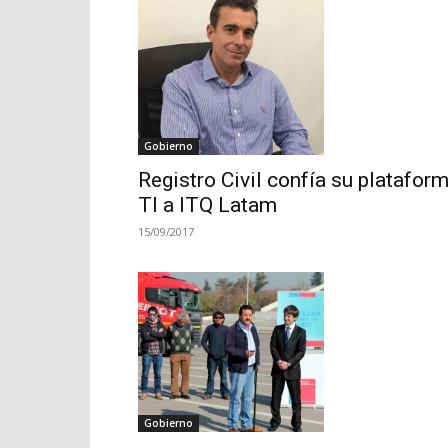
Gobierno
Registro Civil confía su platafor
TI a ITQ Latam
15/09/2017
Gobierno