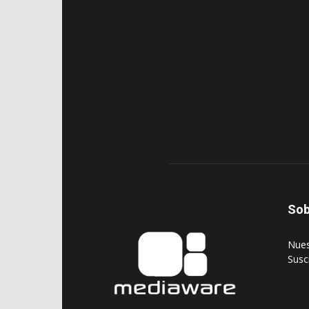
Sob
‎Nue
‎Susc