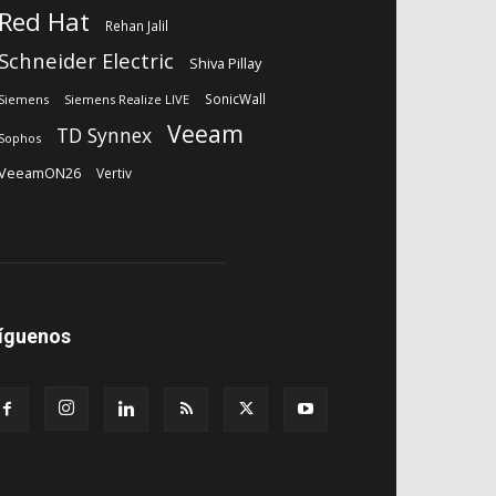
Red Hat
Rehan Jalil
Schneider Electric
Shiva Pillay
SonicWall
Siemens
Siemens Realize LIVE
Veeam
TD Synnex
Sophos
VeeamON26
Vertiv
íguenos