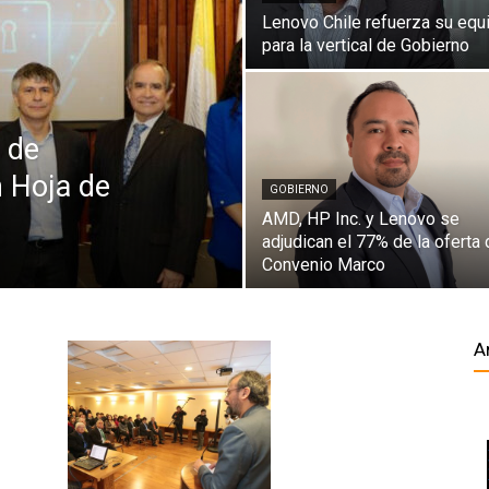
Lenovo Chile refuerza su equ
para la vertical de Gobierno
 de
 Hoja de
GOBIERNO
AMD, HP Inc. y Lenovo se
adjudican el 77% de la oferta 
Convenio Marco
A