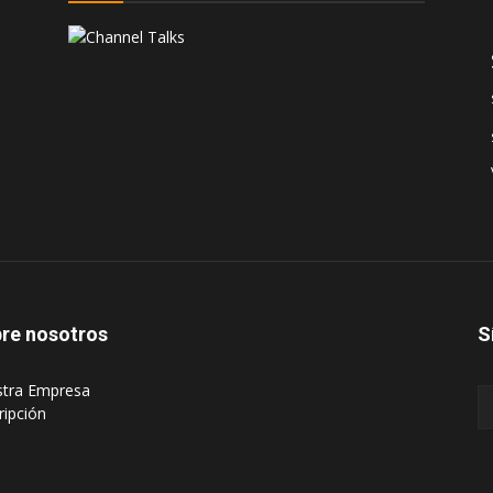
re nosotros
S
stra Empresa
ripción