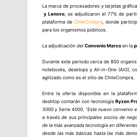
La marca de procesadores y tarjetas gráfic
y Lenovo
, se adjudicaron el 77% de par
plataforma de
ChileCompra
, donde partici
para los organismos públicos.
La adjudicación del
Convenio Marco
en la
p
Durante este periodo cerca de 850 organi
notebooks, desktops y
All-in-One
(AiO), c
agilizado como es el sitio de ChileCompra.
Entre la oferta disponible en la platafor
desktop contarán con tecnología
Ryzen Pr
3000 y Serie 4000.
“
Este nuevo convenio e
a través de sus principales socios de neg
de la más avanzada tecnología en diferent
desde las más básicas hasta las más dema