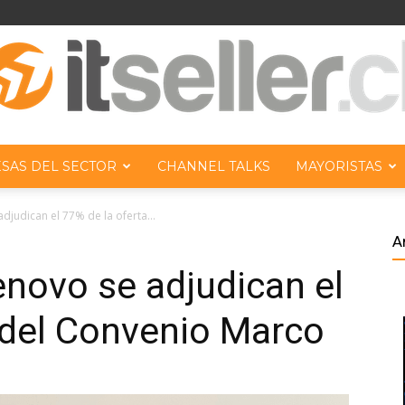
SAS DEL SECTOR
CHANNEL TALKS
MAYORISTAS
ITseller
djudican el 77% de la oferta...
A
enovo se adjudican el
 del Convenio Marco
Chile