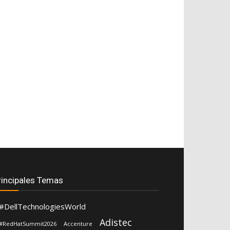
rincipales Temas
#DellTechnologiesWorld
Adistec
#RedHatSummit2026
Accenture