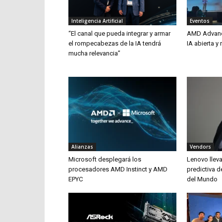
Inteligencia Artificial
Eventos
“El canal que pueda integrar y armar
AMD Advanci
el rompecabezas de la IA tendrá
IA abierta 
mucha relevancia”
Alianzas
Vendors
Microsoft desplegará los
Lenovo lleva
procesadores AMD Instinct y AMD
predictiva d
EPYC
del Mundo