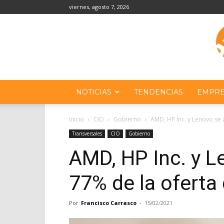
viernes, agosto 7, 2026
NOTICIAS
TENDENCIAS
EMPRE
Inicio
CIO
Gobierno
AMD, HP Inc. y Lenovo se a
Transversales
CIO
Gobierno
AMD, HP Inc. y L
77% de la oferta
Por
Francisco Carrasco
-
15/02/2021