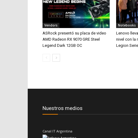
Vendors
Notebooks
ASRock presentó su placa de video
Lenovo lleva
AMD Radeon RX 9070 GRE Steel
nivel con la
Legend Dark 12GB OC
Legion Serie
Nuestros medios
Canal IT Argentina