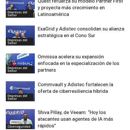
Quest refuerza su modelo Partner First
y proyecta más crecimiento en
Empresas del
Latinoamérica
Sector
ExaGrid y Adistec consolidan su alianza
estratégica en el Cono Sur
Empresas del
Sector
Omnissa acelera su expansión
enfocada en la especialización de los
Empresas del
partners
Sector
Commvault y Adistec fortalecen la
oferta de ciberresiliencia híbrida
Empresas del
Sector
Shiva Pillay, de Veeam: “Hoy los
atacantes usan agentes de IA más
rápidos”
Ciberseguridad