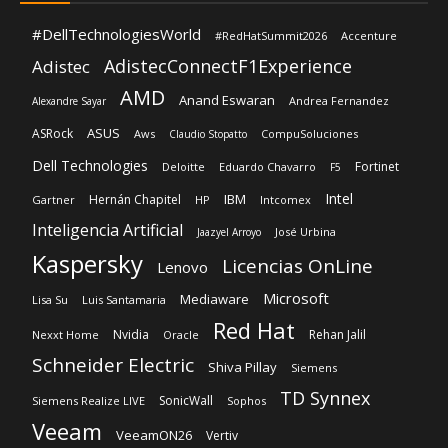
ASUS
ASRock
Aws
CompuSoluciones
Claudio Stopatto
Dell Technologies
Fortinet
Deloitte
Eduardo Chavarro
F5
Intel
IBM
Hernán Chapitel
Gartner
HP
Intcomex
Inteligencia Artificial
José Urbina
Jaazyel Arroyo
Kaspersky
Licencias OnLine
Lenovo
Microsoft
Mediaware
Lisa Su
Luis Santamaria
Red Hat
Nvidia
Rehan Jalil
Nexxt Home
Oracle
Schneider Electric
Shiva Pillay
Siemens
TD Synnex
SonicWall
Siemens Realize LIVE
Sophos
Veeam
VeeamON26
Vertiv