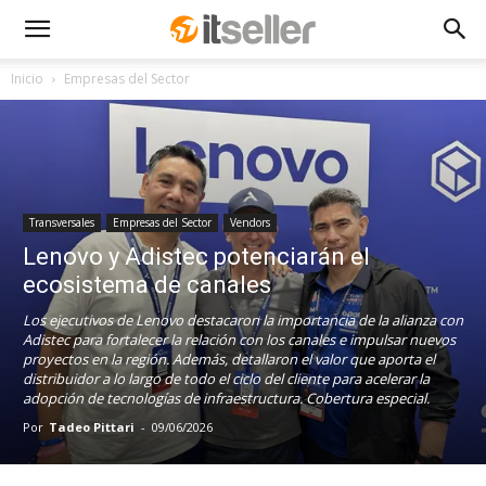
Inicio
Empresas del Sector
Transversales
Empresas del Sector
Vendors
Lenovo y Adistec potenciarán el
ecosistema de canales
Los ejecutivos de Lenovo destacaron la importancia de la alianza con
Adistec para fortalecer la relación con los canales e impulsar nuevos
proyectos en la región. Además, detallaron el valor que aporta el
distribuidor a lo largo de todo el ciclo del cliente para acelerar la
adopción de tecnologías de infraestructura. Cobertura especial.
Por
Tadeo Pittari
-
09/06/2026