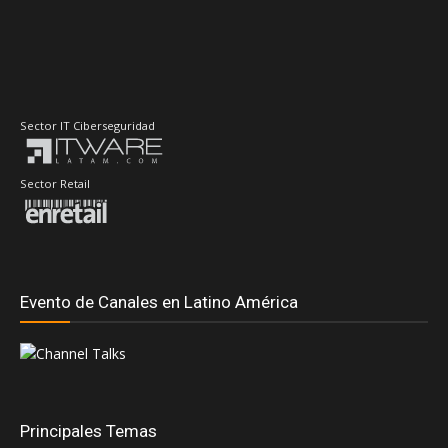
Sector IT Ciberseguridad
Sector Retail
Evento de Canales en Latino América
Principales Temas
#DellTechnologiesWorld
#RedHatSummit2026
Accenture
AdistecConnectF1Experience
Adistec
AMD
Anand Eswaran
Andrea Fernandez
Alexandre Sayar