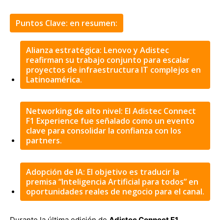
Puntos Clave: en resumen:
Alianza estratégica: Lenovo y Adistec
reafirman su trabajo conjunto para escalar
proyectos de infraestructura IT complejos en
Latinoamérica.
Networking de alto nivel: El Adistec Connect
F1 Experience fue señalado como un evento
clave para consolidar la confianza con los
partners.
Adopción de IA: El objetivo es traducir la
premisa “Inteligencia Artificial para todos” en
oportunidades reales de negocio para el canal.
Durante la última edición de
Adistec Connect F1