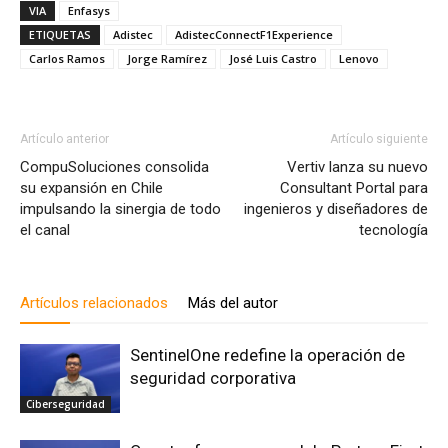
VIA
Enfasys
ETIQUETAS
Adistec
AdistecConnectF1Experience
Carlos Ramos
Jorge Ramírez
José Luis Castro
Lenovo
Artículo anterior
Artículo siguiente
CompuSoluciones consolida
Vertiv lanza su nuevo
su expansión en Chile
Consultant Portal para
impulsando la sinergia de todo
ingenieros y diseñadores de
el canal
tecnología
Artículos relacionados
Más del autor
SentinelOne redefine la operación de
seguridad corporativa
Ciberseguridad