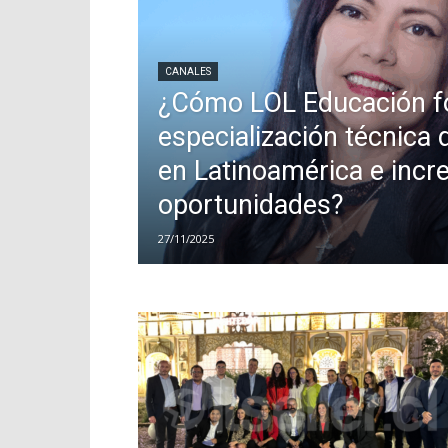
CANALES
¿Cómo LOL Educación fo
especialización técnica 
en Latinoamérica e incr
oportunidades?
27/11/2025