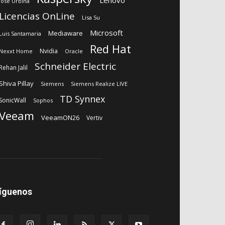
José Urbina
Licencias OnLine
Lisa Su
Microsoft
Mediaware
Luis Santamaria
Red Hat
Nvidia
Nexxt Home
Oracle
Schneider Electric
Rehan Jalil
Shiva Pillay
Siemens
Siemens Realize LIVE
TD Synnex
SonicWall
Sophos
Veeam
VeeamON26
Vertiv
íguenos