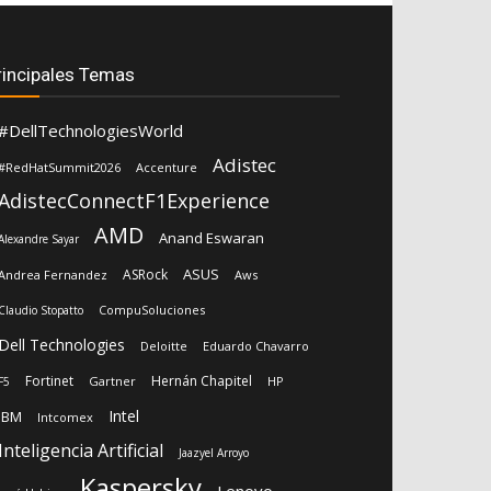
rincipales Temas
#DellTechnologiesWorld
Adistec
#RedHatSummit2026
Accenture
AdistecConnectF1Experience
AMD
Anand Eswaran
Alexandre Sayar
ASUS
ASRock
Andrea Fernandez
Aws
CompuSoluciones
Claudio Stopatto
Dell Technologies
Deloitte
Eduardo Chavarro
Fortinet
Hernán Chapitel
Gartner
HP
F5
Intel
IBM
Intcomex
Inteligencia Artificial
Jaazyel Arroyo
Kaspersky
Lenovo