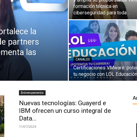
formación técnica en
ciberseguridad para toda...
rtalece la
de partners
ementa las
CANALES
Certificaciones VMware: pote
tu negocio con LOL Educació
Entrenamiento
A
Nuevas tecnologías: Guayerd e
IBM ofrecen un curso integral de
Data...
11/07/2024