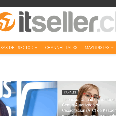
SAS DEL SECTOR
CHANNEL TALKS
MAYORISTAS
ITseller
Chile
CANALES
Licencias OnLine es nombra
Centro Autorizado de
Capacitación (ATC) de Kaspe
y amplía su propuesta de valo