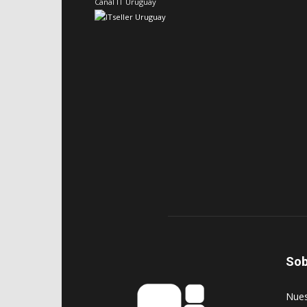
Canal IT Uruguay
Sob
‎Nue