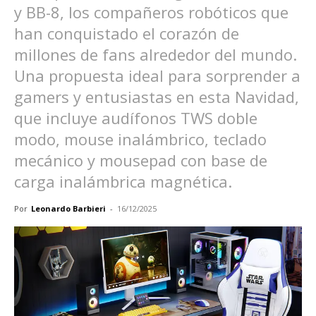
y BB-8, los compañeros robóticos que
han conquistado el corazón de
millones de fans alrededor del mundo.
Una propuesta ideal para sorprender a
gamers y entusiastas en esta Navidad,
que incluye audífonos TWS doble
modo, mouse inalámbrico, teclado
mecánico y mousepad con base de
carga inalámbrica magnética.
Por
Leonardo Barbieri
-
16/12/2025