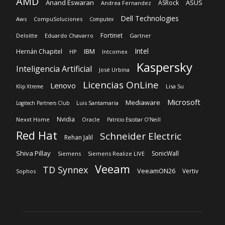
AMD
Anand Eswaran
ASUS
ASRock
Andrea Fernandez
Dell Technologies
Aws
CompuSoluciones
Computex
Fortinet
Deloitte
Eduardo Chavarro
Gartner
Intel
IBM
Hernán Chapitel
HP
Intcomex
Kaspersky
Inteligencia Artificial
José Urbina
Licencias OnLine
Lenovo
Lisa Su
Klip Xtreme
Microsoft
Mediaware
Luis Santamaria
Logitech Partners Club
Nvidia
Nexxt Home
Oracle
Patricio Escobar O’Neill
Red Hat
Schneider Electric
Rehan Jalil
Shiva Pillay
SonicWall
Siemens
Siemens Realize LIVE
Veeam
TD Synnex
VeeamON26
Vertiv
Sophos