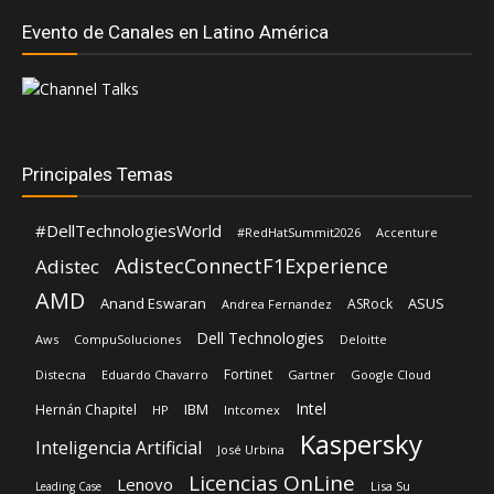
Principales Temas
#DellTechnologiesWorld
#RedHatSummit2026
Accenture
AdistecConnectF1Experience
Adistec
AMD
Anand Eswaran
ASUS
ASRock
Andrea Fernandez
Dell Technologies
Aws
CompuSoluciones
Deloitte
Fortinet
Distecna
Eduardo Chavarro
Gartner
Google Cloud
Intel
IBM
Hernán Chapitel
HP
Intcomex
Kaspersky
Inteligencia Artificial
José Urbina
Licencias OnLine
Lenovo
Lisa Su
Leading Case
Microsoft
Mediaware
Luis Santamaria
Nexxt Home
Red Hat
Nvidia
Rehan Jalil
Oracle
Schneider Electric
Shiva Pillay
Siemens