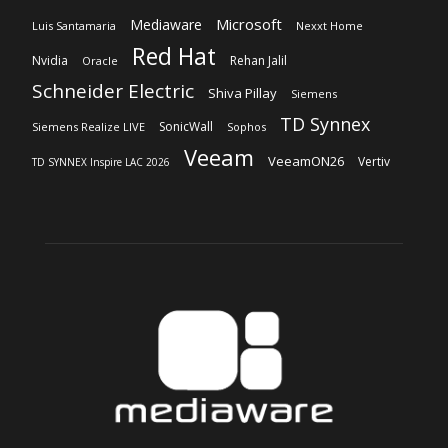
TD Synnex
SonicWall
Siemens Realize LIVE
Sophos
Veeam
VeeamON26
Vertiv
TD SYNNEX Inspire LAC 2026
Sobre nosotros
‎Nuestra Empresa