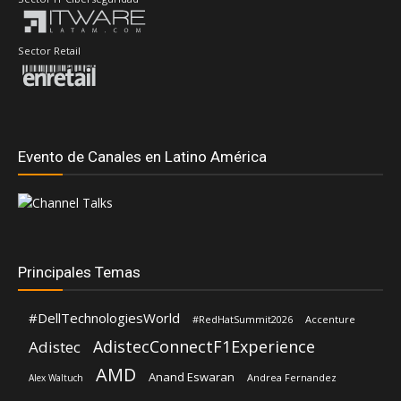
Sector Retail
Evento de Canales en Latino América
Principales Temas
#DellTechnologiesWorld
#RedHatSummit2026
Accenture
AdistecConnectF1Experience
Adistec
AMD
Anand Eswaran
Andrea Fernandez
Alex Waltuch