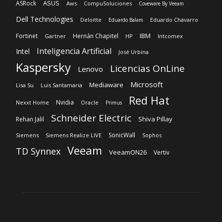
ASUS
ASRock
Aws
CompuSoluciones
Coveware By Veeam
Dell Technologies
Deloitte
Eduardo Chavarro
Eduardo Balam
IBM
Fortinet
Hernán Chapitel
Gartner
HP
Intcomex
Inteligencia Artificial
Intel
José Urbina
Kaspersky
Licencias OnLine
Lenovo
Microsoft
Mediaware
Lisa Su
Luis Santamaria
Red Hat
Nvidia
Nexxt Home
Oracle
Primus
Schneider Electric
Shiva Pillay
Rehan Jalil
SonicWall
Siemens
Siemens Realize LIVE
Sophos
Veeam
TD Synnex
VeeamON26
Vertiv