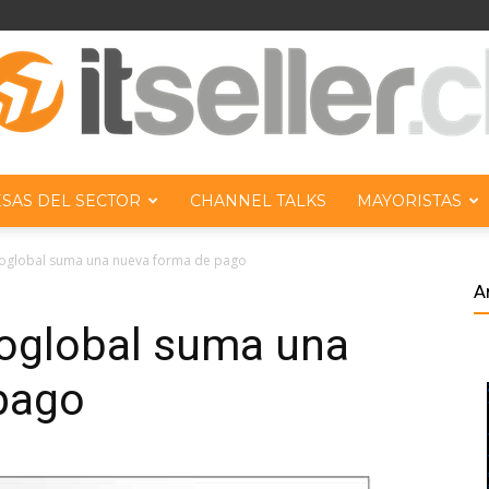
SAS DEL SECTOR
CHANNEL TALKS
MAYORISTAS
ITseller
oglobal suma una nueva forma de pago
A
oglobal suma una
pago
Chile