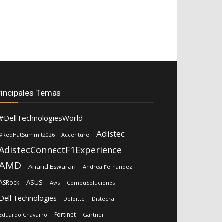
rincipales Temas
#DellTechnologiesWorld
Adistec
#RedHatSummit2026
Accenture
AdistecConnectF1Experience
AMD
Anand Eswaran
Andrea Fernandez
ASUS
ASRock
Aws
CompuSoluciones
Dell Technologies
Deloitte
Distecna
Fortinet
Eduardo Chavarro
Gartner