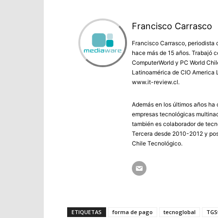
Francisco Carrasco
Francisco Carrasco, periodista 
hace más de 15 años. Trabajó co
ComputerWorld y PC World Chile 
Latinoamérica de CIO America L
www.it-review.cl.
Además en los últimos años ha c
empresas tecnológicas multinac
también es colaborador de tecno
Tercera desde 2010-2012 y post
Chile Tecnológico.
ETIQUETAS
forma de pago
tecnoglobal
TGS