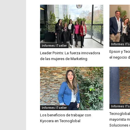
Informes ITs
Informes ITseller
Epson y Tec
Leader Points: La fuerza innovadora
el negocio 
de las mujeres de Marketing
Informes ITs
Informes ITseller
Tecnoglobal
Los beneficios de trabajar con
mayorista m
Kyocera en Tecnoglobal
Soluciones 