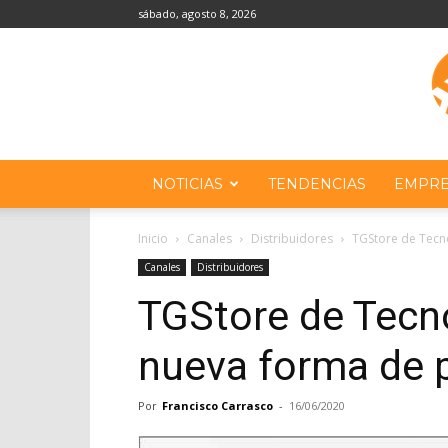
sábado, agosto 8, 2026
NOTICIAS
TENDENCIAS
EMPRE
Inicio
Canales
Distribuidores
TGStore de Tecn
Canales
Distribuidores
TGStore de Tecn
nueva forma de 
Por
Francisco Carrasco
-
16/06/2020