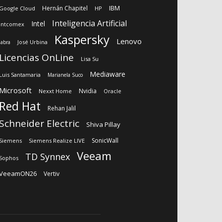
IBM
Hernán Chapitel
Google Cloud
HP
Inteligencia Artificial
Intel
Intcomex
Kaspersky
Lenovo
José Urbina
Jabra
Licencias OnLine
Lisa Su
Mediaware
Luis Santamaria
Marianela Suco
Microsoft
Nvidia
Nexxt Home
Oracle
Red Hat
Rehan Jalil
Schneider Electric
Shiva Pillay
SonicWall
Siemens
Siemens Realize LIVE
Veeam
TD Synnex
Sophos
VeeamON26
Vertiv