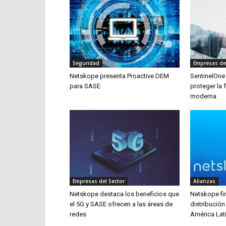
Seguridad
Empresas de
Netskope presenta Proactive DEM
SentinelOne
para SASE
proteger la 
moderna
Empresas del Sector
Alianzas
Netskope destaca los beneficios que
Netskope fi
el 5G y SASE ofrecen a las áreas de
distribució
redes
América Lat