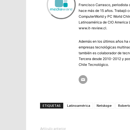
Francisco Carrasco, periodista 
hace más de 15 años. Trabajó co
ComputerWorld y PC World Chile 
Latinoamérica de CIO America L
www.it-review.cl.
Además en los últimos años ha c
empresas tecnológicas multinac
también es colaborador de tecno
Tercera desde 2010-2012 y post
Chile Tecnológico.
ETIQUETAS
Latinoamérica
Netskope
Robert
Artículo anterior