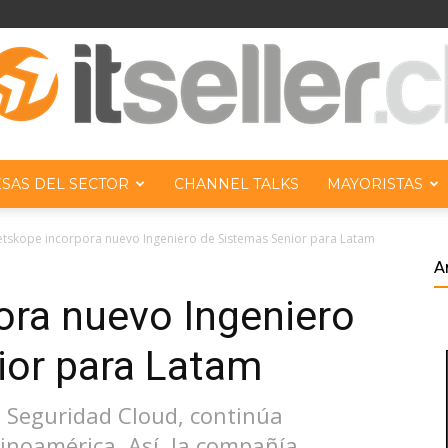
SAS DEL SECTOR
CHANNEL TALKS
MAYORISTAS
ITseller
tskope incorpora nuevo Ingeniero de Sistemas Senior para Latam
A
ora nuevo Ingeniero
ior para Latam
Chile
 Seguridad Cloud, continúa
tinoamérica. Así, la compañía