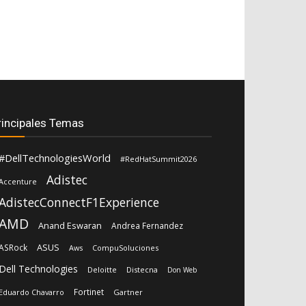
rincipales Temas
#DellTechnologiesWorld
#RedHatSummit2026
Adistec
Accenture
AdistecConnectF1Experience
AMD
Anand Eswaran
Andrea Fernandez
ASUS
ASRock
Aws
CompuSoluciones
Dell Technologies
Deloitte
Distecna
Don Web
Fortinet
Eduardo Chavarro
Gartner