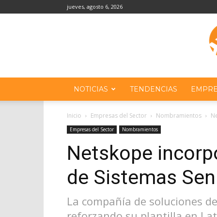
jueves, agosto 6, 2026
NOTICIAS
TENDENCIAS
EMPRE
Inicio
Empresas del Sector
Nombramientos
Ne
Empresas del Sector
Nombramientos
Netskope incorp
de Sistemas Sen
La compañía de soluciones de
reforzando su plantilla en La