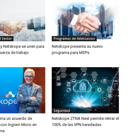
l Sector
Programas de fidelizacion
 y Netskope se unen para
Netskope presenta su nuevo
fuerza de trabajo
programa para MSPs
Seguridad
rma un acuerdo de
Netskope ZTNA Next permite retirar el
n con Ingram Micro en
100% de las VPN heredadas
ina