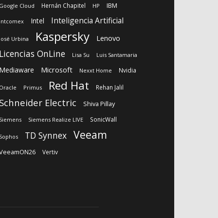
IBM
Hernán Chapitel
Google Cloud
HP
Inteligencia Artificial
Intel
Intcomex
Kaspersky
Lenovo
José Urbina
Licencias OnLine
Lisa Su
Luis Santamaria
Microsoft
Mediaware
Nvidia
Nexxt Home
Red Hat
Rehan Jalil
Oracle
Primus
Schneider Electric
Shiva Pillay
SonicWall
Siemens
Siemens Realize LIVE
Veeam
TD Synnex
Sophos
VeeamON26
Vertiv