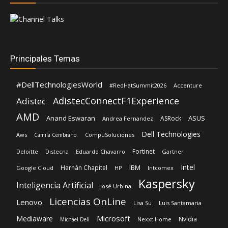
Principales Temas
#DellTechnologiesWorld
#RedHatSummit2026
Accenture
AdistecConnectF1Experience
Adistec
AMD
Anand Eswaran
ASUS
ASRock
Andrea Fernandez
Dell Technologies
Aws
CompuSoluciones
Camila Cembrano.
Fortinet
Deloitte
Distecna
Eduardo Chavarro
Gartner
Intel
IBM
Hernán Chapitel
Google Cloud
HP
Intcomex
Kaspersky
Inteligencia Artificial
José Urbina
Licencias OnLine
Lenovo
Lisa Su
Luis Santamaria
Microsoft
Mediaware
Nvidia
Nexxt Home
Michael Dell