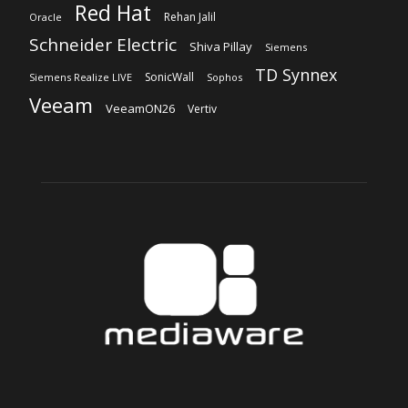
Red Hat
Rehan Jalil
Oracle
Schneider Electric
Shiva Pillay
Siemens
TD Synnex
SonicWall
Siemens Realize LIVE
Sophos
Veeam
VeeamON26
Vertiv