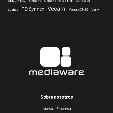
Shiva Pillay
SonicWall
Siemens
Siemens Realize LIVE
Veeam
TD Synnex
VeeamON26
Vertiv
Sophos
Sobre nosotros
‎Nuestra Empresa