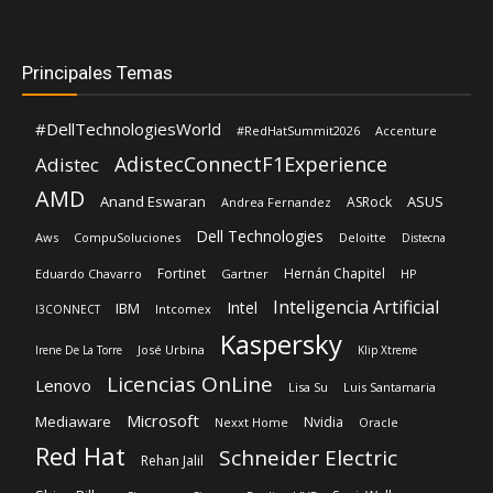
Principales Temas
#DellTechnologiesWorld
#RedHatSummit2026
Accenture
AdistecConnectF1Experience
Adistec
AMD
Anand Eswaran
ASUS
ASRock
Andrea Fernandez
Dell Technologies
Aws
CompuSoluciones
Deloitte
Distecna
Fortinet
Hernán Chapitel
Eduardo Chavarro
Gartner
HP
Inteligencia Artificial
Intel
IBM
Intcomex
I3CONNECT
Kaspersky
José Urbina
Irene De La Torre
Klip Xtreme
Licencias OnLine
Lenovo
Lisa Su
Luis Santamaria
Microsoft
Mediaware
Nvidia
Nexxt Home
Oracle
Red Hat
Schneider Electric
Rehan Jalil