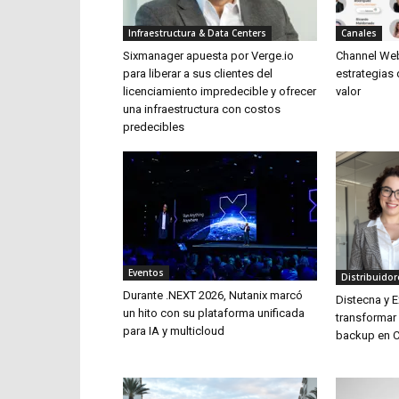
Infraestructura & Data Centers
Canales
Sixmanager apuesta por Verge.io
Channel Web
para liberar a sus clientes del
estrategias 
licenciamiento impredecible y ofrecer
valor
una infraestructura con costos
predecibles
Eventos
Distribuidor
Durante .NEXT 2026, Nutanix marcó
Distecna y 
un hito con su plataforma unificada
transformar
para IA y multicloud
backup en C