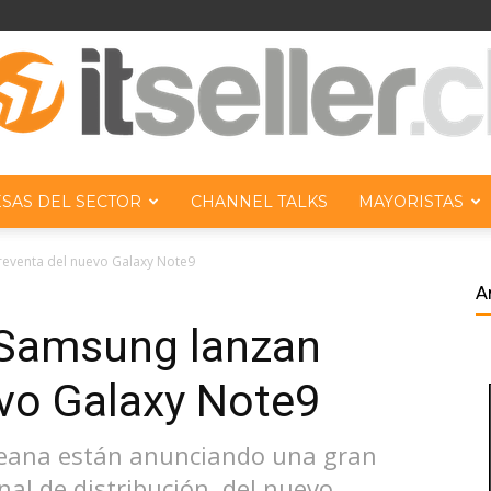
SAS DEL SECTOR
CHANNEL TALKS
MAYORISTAS
ITseller
reventa del nuevo Galaxy Note9
A
y Samsung lanzan
evo Galaxy Note9
Chile
oreana están anunciando una gran
nal de distribución, del nuevo