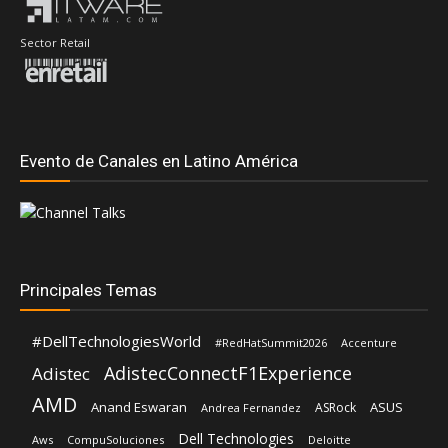
Evento de Canales en Latino América
Principales Temas
#DellTechnologiesWorld
#RedHatSummit2026
Accenture
AdistecConnectF1Experience
Adistec
AMD
Anand Eswaran
ASUS
ASRock
Andrea Fernandez
Dell Technologies
Aws
CompuSoluciones
Deloitte
Fortinet
Hernán Chapitel
Eduardo Chavarro
Gartner
EZVIZ
Inteligencia Artificial
Intel
IBM
HP
Intcomex
Kaspersky
Lenovo
José Urbina
Javier Chistik