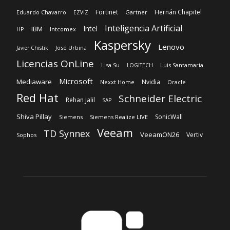
Licencias OnLine
Lisa Su
Luis Santamaria
LOGITECH
Microsoft
Mediaware
Nvidia
Nexxt Home
Oracle
Red Hat
Schneider Electric
Rehan Jalil
SAP
Shiva Pillay
SonicWall
Siemens
Siemens Realize LIVE
Veeam
TD Synnex
VeeamON26
Vertiv
Sophos