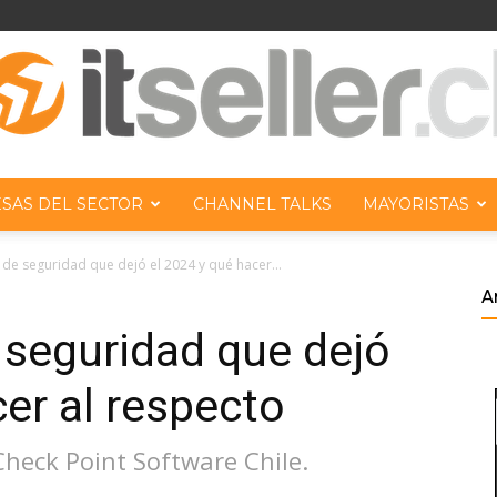
SAS DEL SECTOR
CHANNEL TALKS
MAYORISTAS
ITseller
 de seguridad que dejó el 2024 y qué hacer...
A
 seguridad que dejó
cer al respecto
Chile
Check Point Software Chile.