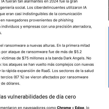
r IA fueran tan alarmantes en 2024 fue la gran
ngeniería social. Los ciberdelincuentes utilizaron IA
que eran casi indistinguibles de la comunicación
 en navegadores provenientes de phishing
 individuos y empresas con una precisión aterradora,
s.
el ransomware a nuevas alturas. En la primera mitad
n por ataque de ransomware fue de más de $5.2
de víctimas de $75 millones a la banda Dark Angels. No
o: los ataques se han vuelto más complejos con nuevas
la rápida expansión de RaaS. Los sectores de la salud
s tercios (67 %) se vieron afectados por ransomware
 de dólares.
las vulnerabilidades de día cero
 aumentaron en navegadores como
Chrome
y
Edge
, lo