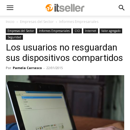
Inicio
Empresas del Sector
Informes Empresariales
Empresas del Sector
Informes Empresariales
CIO
Internet
Valor agregado
Seguridad
Los usuarios no resguardan
sus dispositivos compartidos
Por
Pamela Carrasco
-
22/01/2015