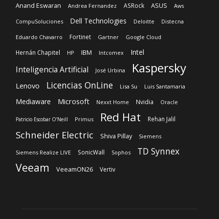
Kaspersky
Inteligencia Artificial
José Urbina
Licencias OnLine
Lenovo
Lisa Su
Luis Santamaria
Microsoft
Mediaware
Nvidia
Nexxt Home
Oracle
Red Hat
Rehan Jalil
Primus
Patricio Escobar O’Neill
Schneider Electric
Shiva Pillay
Siemens
TD Synnex
SonicWall
Siemens Realize LIVE
Sophos
Veeam
VeeamON26
Vertiv