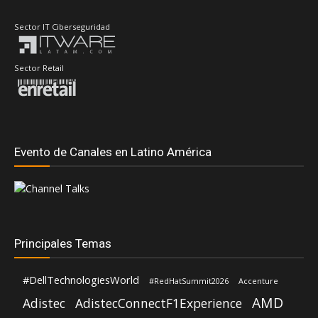
Evento de Canales en Latino América
Principales Temas
#DellTechnologiesWorld
#RedHatSummit2026
Accenture
AMD
Adistec
AdistecConnectF1Experience
Anand Eswaran
ASUS
ASRock
Andrea Fernandez
Aws
Dell Technologies
CompuSoluciones
Deloitte
Distecna
Fortinet
Eduardo Chavarro
Gartner
Google Cloud
Intel
IBM
Hernán Chapitel
HP
Intcomex