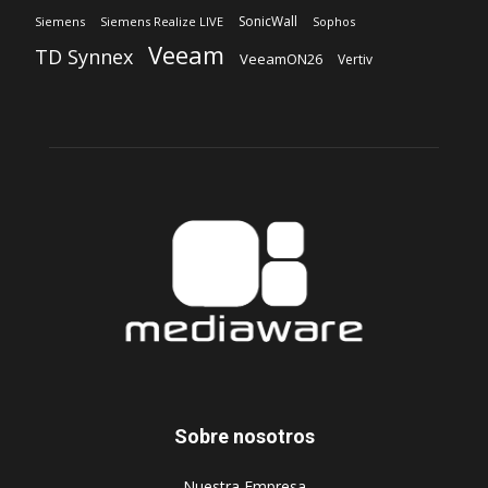
SonicWall
Siemens
Siemens Realize LIVE
Sophos
Veeam
TD Synnex
VeeamON26
Vertiv
Sobre nosotros
‎Nuestra Empresa