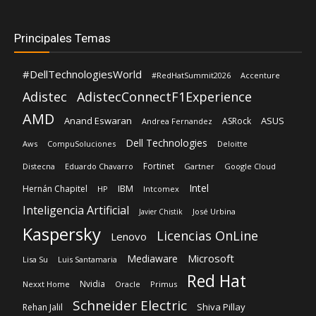
Principales Temas
#DellTechnologiesWorld
#RedHatSummit2026
Accenture
Adistec
AdistecConnectF1Experience
AMD
Anand Eswaran
ASUS
ASRock
Andrea Fernandez
Dell Technologies
Aws
CompuSoluciones
Deloitte
Fortinet
Distecna
Eduardo Chavarro
Gartner
Google Cloud
Intel
IBM
Hernán Chapitel
HP
Intcomex
Inteligencia Artificial
José Urbina
Javier Chistik
Kaspersky
Licencias OnLine
Lenovo
Microsoft
Mediaware
Lisa Su
Luis Santamaria
Red Hat
Nvidia
Nexxt Home
Oracle
Primus
Schneider Electric
Shiva Pillay
Rehan Jalil