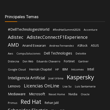
Principales Temas
#DellTechnologiesWorld
#RedHatSummit2026
Accenture
Adistec
AdistecConnectF1Experience
AMD
Anand Eswaran
ASUS
ASRock
Andrea Fernandez
Dell Technologies
Aws
CompuSoluciones
Deloitte
Fortinet
Distecna
Eduardo Chavarro
Gartner
Don Web
Intel
IBM
Hernán Chapitel
Google Cloud
HP
Intcomex
Kaspersky
Inteligencia Artificial
José Urbina
Licencias OnLine
Lenovo
Lisa Su
Luis Santamaria
Microsoft
Mediaware
Nvidia
Nexxt Home
Oracle
Red Hat
Rehan Jalil
Primus