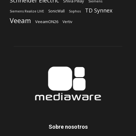
Schneider Electric
Shiva Pillay
Siemens
TD Synnex
SonicWall
Siemens Realize LIVE
Sophos
Veeam
VeeamON26
Vertiv
Sobre nosotros