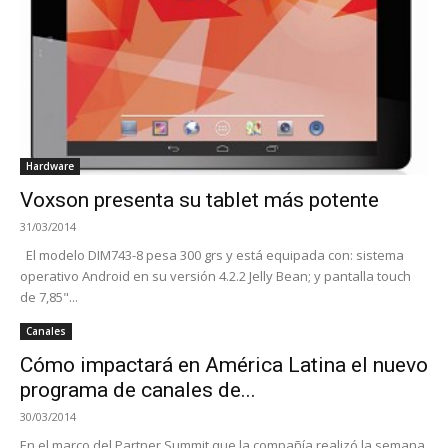
Hardware
Voxson presenta su tablet más potente
31/03/2014
El modelo DIM743-8 pesa 300 grs y está equipada con: sistema
operativo Android en su versión 4.2.2 Jelly Bean; y pantalla touch
de 7,85"...
Canales
Cómo impactará en América Latina el nuevo
programa de canales de...
30/03/2014
En el marco del Partner Summit que la compañía realizó la semana