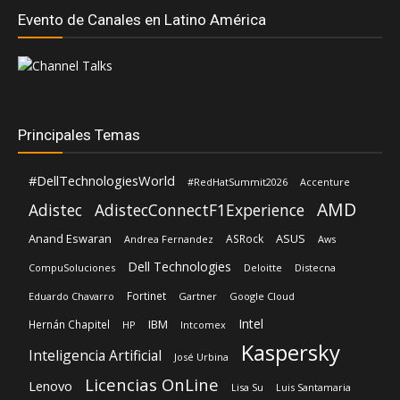
Evento de Canales en Latino América
Principales Temas
#DellTechnologiesWorld
#RedHatSummit2026
Accenture
AMD
Adistec
AdistecConnectF1Experience
Anand Eswaran
ASUS
ASRock
Andrea Fernandez
Aws
Dell Technologies
CompuSoluciones
Deloitte
Distecna
Fortinet
Eduardo Chavarro
Gartner
Google Cloud
Intel
IBM
Hernán Chapitel
HP
Intcomex
Kaspersky
Inteligencia Artificial
José Urbina
Licencias OnLine
Lenovo
Lisa Su
Luis Santamaria