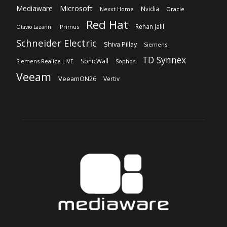
Microsoft
Mediaware
Nvidia
Nexxt Home
Oracle
Red Hat
Rehan Jalil
Primus
Otavio Lazarini
Schneider Electric
Shiva Pillay
Siemens
TD Synnex
SonicWall
Siemens Realize LIVE
Sophos
Veeam
VeeamON26
Vertiv