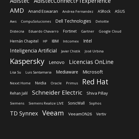
Adistec
AdistecConnectF1Experience
AMD
Anand Eswaran
ASUS
ASRock
Andrea Fernandez
Dell Technologies
Aws
CompuSoluciones
Deloitte
Fortinet
Distecna
Eduardo Chavarro
Gartner
Google Cloud
Intel
IBM
Hernán Chapitel
HP
Intcomex
Inteligencia Artificial
José Urbina
Javier Chistik
Kaspersky
Licencias OnLine
Lenovo
Microsoft
Mediaware
Lisa Su
Luis Santamaria
Red Hat
Nvidia
Nexxt Home
Oracle
Primus
Schneider Electric
Shiva Pillay
Rehan Jalil
SonicWall
Siemens
Siemens Realize LIVE
Sophos
Veeam
TD Synnex
VeeamON26
Vertiv