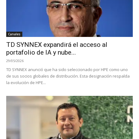
Canales
TD SYNNEX expandirá el acceso al
portafolio de IA y nube...
29/05/2026
TD SYNNEX anunció que ha sido seleccionado por HPE como uno
de sus socios globales de distribución. Esta designación respalda
la evolución de HPE...