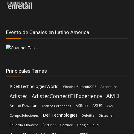
Evento de Canales en Latino América
Principales Temas
#DellTechnologiesWorld
#RedHatSummit2026
Accenture
AMD
Adistec
AdistecConnectF1Experience
Anand Eswaran
ASUS
ASRock
Andrea Fernandez
Aws
Dell Technologies
CompuSoluciones
Deloitte
Distecna
Fortinet
Eduardo Chavarro
Gartner
Google Cloud