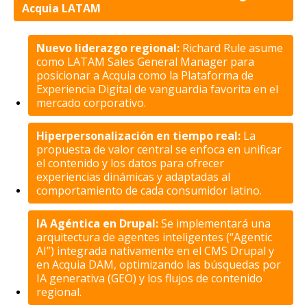
Acquia LATAM
Nuevo liderazgo regional:
Richard Rule asume
como LATAM Sales General Manager para
posicionar a Acquia como la Plataforma de
Experiencia Digital de vanguardia favorita en el
mercado corporativo.
Hiperpersonalización en tiempo real:
La
propuesta de valor central se enfoca en unificar
el contenido y los datos para ofrecer
experiencias dinámicas y adaptadas al
comportamiento de cada consumidor latino.
IA Agéntica en Drupal:
Se implementará una
arquitectura de agentes inteligentes (“Agentic
AI”) integrada nativamente en el CMS Drupal y
en Acquia DAM, optimizando las búsquedas por
IA generativa (GEO) y los flujos de contenido
regional.