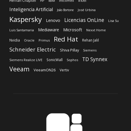
Intel
IBM
Hernán Chapitel
HP
Intcomex
Inteligencia Artificial
José Urbina
João Bortone
Kaspersky
Licencias OnLine
Lenovo
Lisa Su
Microsoft
Mediaware
Luis Santamaria
Nexxt Home
Red Hat
Nvidia
Rehan Jalil
Oracle
Primus
Schneider Electric
Shiva Pillay
Siemens
TD Synnex
SonicWall
Siemens Realize LIVE
Sophos
Veeam
VeeamON26
Vertiv