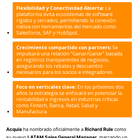
Flexibilidad y Conectividad Abierta:
La
plataforma evita ecosistemas de software
rígidos y cerrados, permitiendo la conexión
nativa con herramientas del mercado como
Salesforce, SAP y HubSpot.
Crecimiento compartido con partners:
Se
impulsará una relación “Ganar/Ganar” basada
en registros transparentes de negocios,
asegurando los rebates y descuentos
necesarios para los socios e integradores.
Foco en verticales clave:
En los próximos dos
años la estrategia se enfocará en potenciar la
rentabilidad e ingresos en industrias críticas
como Fintech, Banca, Retail, Salud y
Manufactura.
Acquia
ha nombrado oficialmente a
Richard Rule
como
su nuevo
LATAM Sales General Manager
, marcando un