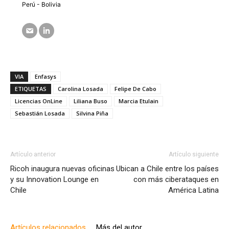
Perú - Bolivia
VIA
Enfasys
ETIQUETAS
Carolina Losada
Felipe De Cabo
Licencias OnLine
Liliana Buso
Marcia Etulain
Sebastián Losada
Silvina Piña
Artículo anterior
Artículo siguiente
Ricoh inaugura nuevas oficinas
Ubican a Chile entre los países
y su Innovation Lounge en
con más ciberataques en
Chile
América Latina
Artículos relacionados
Más del autor