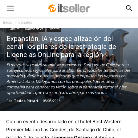
Inicio
Canales
Canales
Transversales
Eventos
Expansión, IA y especialización del
canal: los pilares de la estrategia de
Licencias OnLine para la región
El mayorista realizó su mid year review en Santiago de Chile junto a
sus ejecutivos regionales para analizar las principales tendencias del
mercado y definir buenas prácticas que impulsen los negocios en
América Latina. Dialogamos con los principales líderes de la
compañía para conocer su visión sobre el panorama regional y las
oportunidades que este contexto abre para sus socios.
Por
Tadeo Pittari
-
08/08/2025
Con un evento desarrollado en el hotel Best Western
Premier Marina Las Condes, de Santiago de Chile, el
pasado 4 de agosto,
Licencias OnLine
celebró un