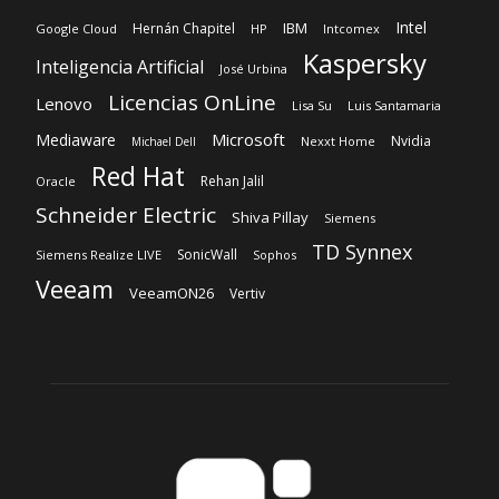
Intel
IBM
Hernán Chapitel
Google Cloud
HP
Intcomex
Kaspersky
Inteligencia Artificial
José Urbina
Licencias OnLine
Lenovo
Lisa Su
Luis Santamaria
Microsoft
Mediaware
Nvidia
Nexxt Home
Michael Dell
Red Hat
Rehan Jalil
Oracle
Schneider Electric
Shiva Pillay
Siemens
TD Synnex
SonicWall
Siemens Realize LIVE
Sophos
Veeam
VeeamON26
Vertiv