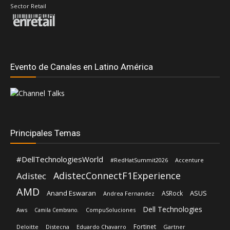
Sector Retail
Evento de Canales en Latino América
Principales Temas
#DellTechnologiesWorld
#RedHatSummit2026
Accenture
AdistecConnectF1Experience
Adistec
AMD
Anand Eswaran
ASUS
ASRock
Andrea Fernandez
Dell Technologies
Aws
CompuSoluciones
Camila Cembrano.
Fortinet
Deloitte
Distecna
Eduardo Chavarro
Gartner