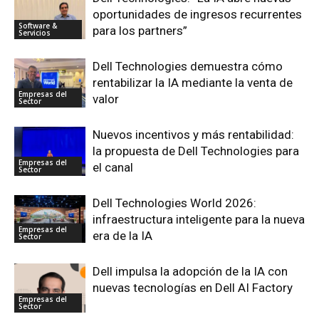
oportunidades de ingresos recurrentes
Software &
para los partners”
Servicios
Dell Technologies demuestra cómo
rentabilizar la IA mediante la venta de
Empresas del
valor
Sector
Nuevos incentivos y más rentabilidad:
la propuesta de Dell Technologies para
Empresas del
el canal
Sector
Dell Technologies World 2026:
infraestructura inteligente para la nueva
Empresas del
era de la IA
Sector
Dell impulsa la adopción de la IA con
nuevas tecnologías en Dell AI Factory
Empresas del
Sector