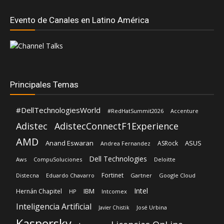
Principales Temas
#DellTechnologiesWorld
#RedHatSummit2026
Accenture
Adistec
AdistecConnectF1Experience
AMD
Anand Eswaran
ASUS
ASRock
Andrea Fernandez
Dell Technologies
Aws
CompuSoluciones
Deloitte
Fortinet
Distecna
Eduardo Chavarro
Gartner
Google Cloud
Intel
IBM
Hernán Chapitel
HP
Intcomex
Inteligencia Artificial
José Urbina
Javier Chistik
Kaspersky
Licencias OnLine
Lenovo
Microsoft
Mediaware
Lisa Su
Luis Santamaria
Red Hat
Nvidia
Nexxt Home
Oracle
Primus
Schneider Electric
Shiva Pillay
Rehan Jalil