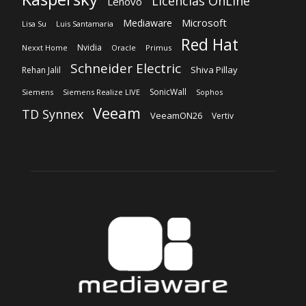
SonicWall
Siemens
Siemens Realize LIVE
Sophos
Veeam
TD Synnex
VeeamON26
Vertiv
Sobre nosotros
‎Nuestra Empresa