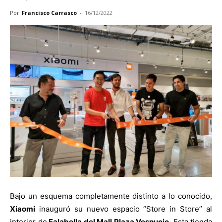
Por
Francisco Carrasco
-
16/12/2022
Bajo un esquema completamente distinto a lo conocido,
Xiaomi
inauguró su nuevo espacio “Store in Store” al
interior de
Falabella del Mall Plaza Vespucio
. Esta tienda