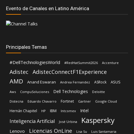
Evento de Canales en Latino América
Principales Temas
#DellTechnologiesWorld
#RedHatSummit2026
Accenture
Adistec
AdistecConnectF1Experience
AMD
Anand Eswaran
ASUS
ASRock
Andrea Fernandez
Dell Technologies
Aws
CompuSoluciones
Deloitte
Fortinet
Distecna
Eduardo Chavarro
Gartner
Google Cloud
Intel
IBM
Hernán Chapitel
HP
Intcomex
Kaspersky
Inteligencia Artificial
José Urbina
Licencias OnLine
Lenovo
Lisa Su
Luis Santamaria