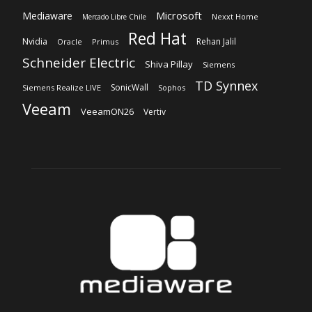
Microsoft
Mediaware
Nexxt Home
Mercado Libre Chile
Red Hat
Nvidia
Rehan Jalil
Oracle
Primus
Schneider Electric
Shiva Pillay
Siemens
TD Synnex
SonicWall
Siemens Realize LIVE
Sophos
Veeam
VeeamON26
Vertiv