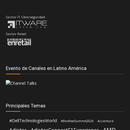
Evento de Canales en Latino América
Principales Temas
#DellTechnologiesWorld
#RedHatSummit2026
Accenture
AMD
Adistec
AdistecConnectF1Experience
Anand Eswaran
ASUS
Andrea Fernandez
ASRock
Aws
Dell Technologies
CompuSoluciones
Deloitte
Distecna
Fortinet
Eduardo Chavarro
Gartner
Google Cloud