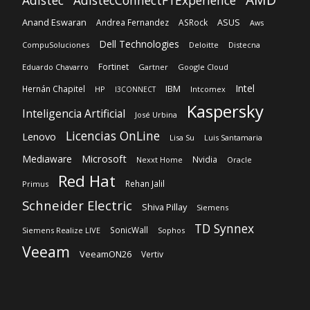
Intel
IBM
Hernán Chapitel
HP
Intcomex
I3CONNECT
Kaspersky
Inteligencia Artificial
José Urbina
Licencias OnLine
Lenovo
Lisa Su
Luis Santamaria
Microsoft
Mediaware
Nvidia
Nexxt Home
Oracle
Red Hat
Rehan Jalil
Primus
Schneider Electric
Shiva Pillay
Siemens
TD Synnex
SonicWall
Siemens Realize LIVE
Sophos
Veeam
VeeamON26
Vertiv