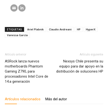
ETIQUETAS
Ariel Plabnik
Claudio Andreani
HP
HyperX
Vanessa García
Artículo anterior
Artículo siguiente
ASRock lanza nuevos
Nexsys Chile presenta su
motherboards Phantom
equipo para dar apoyo en la
Gaming Z790, para
distribución de soluciones HP
procesadores Intel Core de
14.a generación
Artículos relacionados
Más del autor