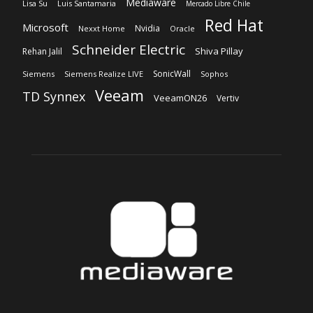
Mediaware
Lisa Su
Luis Santamaria
Mercado Libre Chile
Red Hat
Microsoft
Nvidia
Nexxt Home
Oracle
Schneider Electric
Shiva Pillay
Rehan Jalil
SonicWall
Siemens
Siemens Realize LIVE
Sophos
Veeam
TD Synnex
VeeamON26
Vertiv