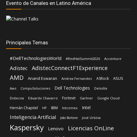
Evento de Canales en Latino América
Principales Temas
#DellTechnologiesWorld
#RedHatSummit2026
Accenture
AdistecConnectF1Experience
Adistec
AMD
Anand Eswaran
ASUS
ASRock
Andrea Fernandez
Dell Technologies
Aws
CompuSoluciones
Deloitte
Fortinet
Distecna
Eduardo Chavarro
Gartner
Google Cloud
Intel
IBM
Hernán Chapitel
HP
Intcomex
Inteligencia Artificial
José Urbina
João Bortone
Kaspersky
Licencias OnLine
Lenovo