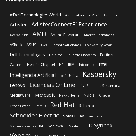
#DellTechnologiesWorld
#RedHatSummit2026
Accenture
AdistecConnectF1Experience
Adistec
AMD
Anand Eswaran
Andrea Fernandez
Alex Waltuch
ASUS
ASRock
Aws
CompuSoluciones
Coveware By Veeam
Dell Technologies
Fortinet
Deloitte
Eduardo Chavarro
Intel
IBM
Hernán Chapitel
Gartner
HP
Intcomex
Kaspersky
Inteligencia Artificial
José Urbina
Licencias OnLine
Lenovo
Lisa Su
Luis Santamaria
Microsoft
Mediaware
Nvidia
Nexxt Home
Oracle
Red Hat
Rehan Jalil
Otavio Lazarini
Primus
Schneider Electric
Shiva Pillay
Siemens
TD Synnex
SonicWall
Siemens Realize LIVE
Sophos
Veeam