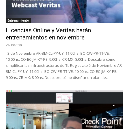
Entrenamiento
Licencias Online y Veritas harán
entrenamientos en noviembre
29/10/2020
3 de Noviembre AR-BM-CL-PY-UY: 11:00hs. BO-CW-PR-TT-VE:
10:00hs. CO-EC-JM-KY-PE: 9:00hs. CR-MX: 8:00hs. Descubre cómo
simplificar las infraestructuras de TI. Regístrate 5 de Noviembre AR-
BM-CL-PY-UY: 11:00hs. BO-CW-PR-TT-VE: 10:00hs. CO-EC-JM-KY-PE:
9:00hs. CR-MX: 8:00hs. Descubre cómo diseñar un plan de...