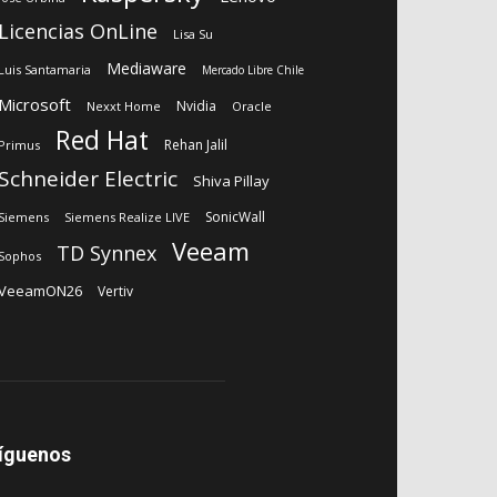
Licencias OnLine
Lisa Su
Mediaware
Luis Santamaria
Mercado Libre Chile
Microsoft
Nvidia
Nexxt Home
Oracle
Red Hat
Rehan Jalil
Primus
Schneider Electric
Shiva Pillay
SonicWall
Siemens
Siemens Realize LIVE
Veeam
TD Synnex
Sophos
VeeamON26
Vertiv
íguenos