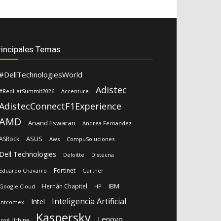
rincipales Temas
#DellTechnologiesWorld
Adistec
#RedHatSummit2026
Accenture
AdistecConnectF1Experience
AMD
Anand Eswaran
Andrea Fernandez
ASUS
ASRock
Aws
CompuSoluciones
Dell Technologies
Deloitte
Distecna
Fortinet
Eduardo Chavarro
Gartner
IBM
Hernán Chapitel
Google Cloud
HP
Inteligencia Artificial
Intel
Intcomex
Kaspersky
Lenovo
José Urbina