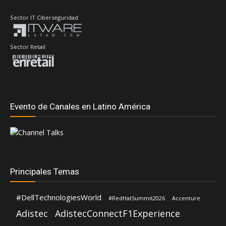
Evento de Canales en Latino América
Principales Temas
#DellTechnologiesWorld
#RedHatSummit2026
Accenture
Adistec
AdistecConnectF1Experience
AMD
Anand Eswaran
Amazon Web Services (AWS)
ASUS
ASRock
Andrea Fernandez
Aws
CompuSoluciones
Dell Technologies
Deloitte
Distecna
Eduardo Chavarro
IBM
Fortinet
Hernán Chapitel
Gartner
Google Cloud
HP