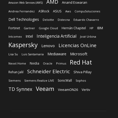
Inteligencia Artificial
Intel
Intcomex
José Urbina
Kaspersky
Licencias OnLine
Lenovo
Microsoft
Mediaware
Lisa Su
Luis Santamaria
Red Hat
Nvidia
Nexxt Home
Oracle
Primus
Schneider Electric
Shiva Pillay
Rehan Jalil
SonicWall
Siemens
Siemens Realize LIVE
Sophos
Veeam
TD Synnex
VeeamON26
Vertiv