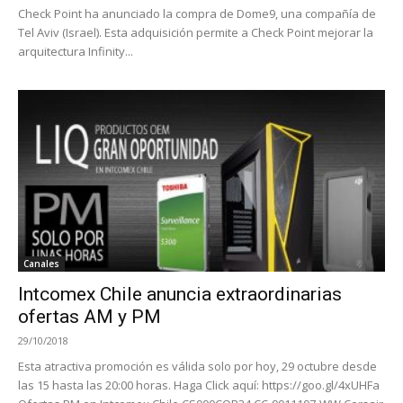
Check Point ha anunciado la compra de Dome9, una compañía de
Tel Aviv (Israel). Esta adquisición permite a Check Point mejorar la
arquitectura Infinity...
Canales
Intcomex Chile anuncia extraordinarias
ofertas AM y PM
29/10/2018
Esta atractiva promoción es válida solo por hoy, 29 octubre desde
las 15 hasta las 20:00 horas. Haga Click aquí: https://goo.gl/4xUHFa