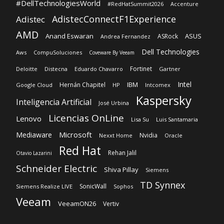
Fortinet
Deloitte
Distecna
Eduardo Chavarro
Gartner
Intel
IBM
Hernán Chapitel
Google Cloud
HP
Intcomex
Kaspersky
Inteligencia Artificial
José Urbina
Licencias OnLine
Lenovo
Lisa Su
Luis Santamaria
Microsoft
Mediaware
Nvidia
Nexxt Home
Oracle
Red Hat
Rehan Jalil
Otavio Lazarini
Schneider Electric
Shiva Pillay
Siemens
TD Synnex
SonicWall
Siemens Realize LIVE
Sophos
Veeam
VeeamON26
Vertiv