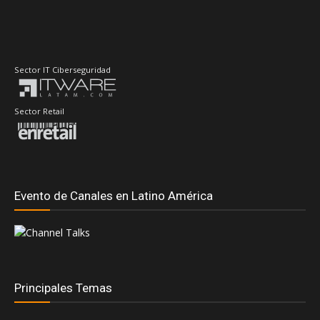
Sector Retail
Evento de Canales en Latino América
Principales Temas
#DellTechnologiesWorld
#RedHatSummit2026
Accenture
AdistecConnectF1Experience
Adistec
AMD
Anand Eswaran
ASUS
ASRock
Andrea Fernandez
Dell Technologies
Aws
CompuSoluciones
Coveware By Veeam