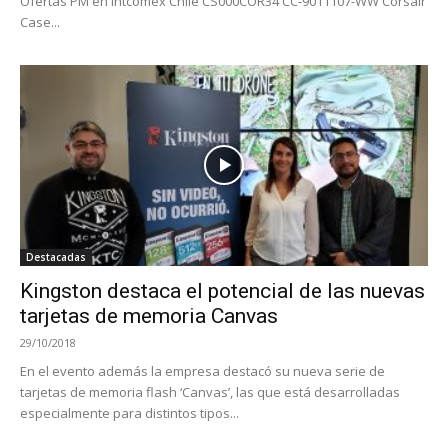
Ofertas PM en Intcomex Chile CS000COR34 CC-9011107-WW Corsair
Case...
Destacadas
Kingston destaca el potencial de las nuevas
tarjetas de memoria Canvas
29/10/2018
En el evento además la empresa destacó su nueva serie de
tarjetas de memoria flash ‘Canvas’, las que está desarrolladas
especialmente para distintos tipos...