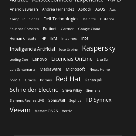
Anand Eswaran
ASUS
Andrea Fernandez
ASRock
Aws
Dell Technologies
CompuSoluciones
Deloitte
Distecna
Fortinet
Eduardo Chavarro
Gartner
Google Cloud
Intel
IBM
Hernán Chapitel
HP
Intcomex
Kaspersky
Inteligencia Artificial
José Urbina
Licencias OnLine
Lenovo
Lisa Su
Leading Case
Microsoft
Mediaware
Luis Santamaria
Nexxt Home
Red Hat
Nvidia
Rehan Jalil
Oracle
Primus
Schneider Electric
Shiva Pillay
Siemens
TD Synnex
SonicWall
Siemens Realize LIVE
Sophos
Veeam
VeeamON26
Vertiv