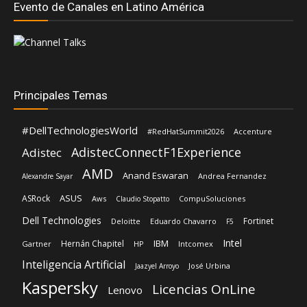
Principales Temas
#DellTechnologiesWorld
#RedHatSummit2026
Accenture
AdistecConnectF1Experience
Adistec
AMD
Anand Eswaran
Andrea Fernandez
Alexandre Sayar
ASUS
ASRock
Aws
CompuSoluciones
Claudio Stopatto
Dell Technologies
Fortinet
Deloitte
Eduardo Chavarro
F5
Intel
IBM
Hernán Chapitel
Gartner
HP
Intcomex
Inteligencia Artificial
José Urbina
Jaazyel Arroyo
Kaspersky
Licencias OnLine
Lenovo
Microsoft
Mediaware
Lisa Su
Luis Santamaria
Red Hat
Nvidia
Rehan Jalil
Nexxt Home
Oracle
Schneider Electric
Shiva Pillay
Siemens
TD Synnex
SonicWall
Siemens Realize LIVE
Sophos