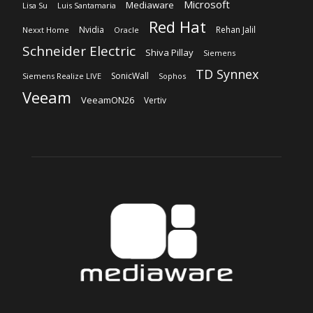
Veeam
VeeamON26
Vertiv
Sobre nosotros
‎Nuestra Empresa
‎Suscripción